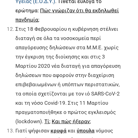
Υγείας (Ε.Ο.Δ.Υ.)
.
Τίθεται εύλογα το
ερώτημα:
Πώς γνώριζαν ότι θα εκδηλωθεί
πανδημία
;
Στις 18 Φεβρουαρίου η κυβέρνηση στέλνει
διαταγή σε όλα τα νοσοκομεία περί
απαγόρευσης δηλώσεων στα Μ.Μ.Ε. χωρίς
την έγκριση της διοίκησης και στις 3
Μαρτίου 2020 νέα διαταγή για απαγόρευση
δηλώσεων που αφορούν στην διαχείριση
επιβεβαιωμένων ή υπόπτων περιστατικών,
τα οποία σχετίζονται με τον ιό SARS-CoV-2
και τη νόσο Covid-19. Στις 11 Μαρτίου
πραγματοποιήθηκε ο πρώτος εγκλεισμός
(lockdown).
Τί
;
Και πώς ήξεραν
;
Γιατί ψήφισαν
κρυφά
και
ύπουλα
νόμους