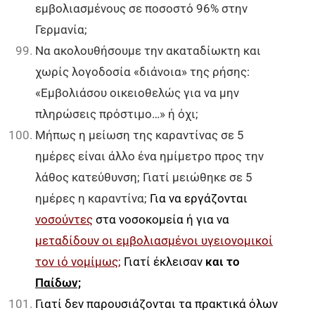
εμβολιασμένους σε ποσοστό 96% στην
Γερμανία;
Να ακολουθήσουμε την ακαταδίωκτη και
χωρίς λογοδοσία «διάνοια» της ρήσης:
«Εμβολιάσου οικειοθελώς για να μην
πληρώσεις πρόστιμο…» ή όχι;
Μήπως η μείωση της καραντίνας σε 5
ημέρες είναι άλλο ένα ημίμετρο προς την
λάθος κατεύθυνση; Γιατί μειώθηκε σε 5
ημέρες η καραντίνα;
Για να εργάζ
ονται
νοσούντε
ς
στα νοσ
οκομεία
ή
για να
μεταδίδουν οι εμβολιασμένοι υγειονομικοί
τον ιό νομίμως
;
Γιατί έκλεισαν
και
το
Παίδων;
Γιατί δεν παρουσιάζονται τα πρακτικά όλων