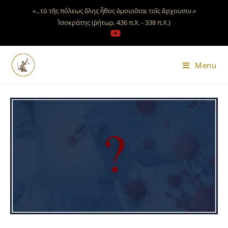
«...τὸ τῆς πόλεως ὅλης ἦθος ὁμοιοῦται τοῖς ἄρχουσιν.»
Ἰσοκράτης (ῥήτωρ, 436 π.Χ. - 338 π.Χ.)
Menu